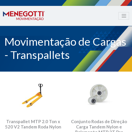
Movimentação de Cargas
- Transpallets
Transpallet MTP 2.0 Ton x
Conjunto Rodas de Direção
520 V2 Tandem Roda Nylon
Carga Tandem Nylon e