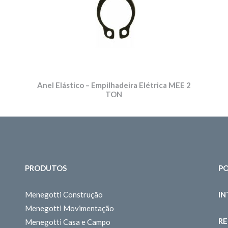
N
Anel Elástico – Empilhadeira Elétrica MEE 2
TON
PRODUTOS
PO
Menegotti Construção
I
Menegotti Movimentação
RE
Menegotti Casa e Campo