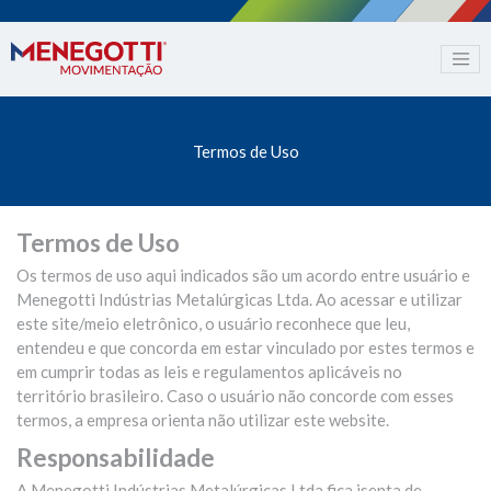
Termos de Uso
Termos de Uso
Os termos de uso aqui indicados são um acordo entre usuário e
Menegotti Indústrias Metalúrgicas Ltda. Ao acessar e utilizar
este site/meio eletrônico, o usuário reconhece que leu,
entendeu e que concorda em estar vinculado por estes termos e
em cumprir todas as leis e regulamentos aplicáveis no
território brasileiro. Caso o usuário não concorde com esses
termos, a empresa orienta não utilizar este website.
Responsabilidade
A Menegotti Indústrias Metalúrgicas Ltda fica isenta de