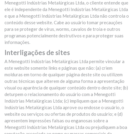
Menegotti Indústrias Metalúrgicas Ltda, o cliente entende que
ele é independente da Menegotti Indústrias Metalúrgicas Ltda
e que a Menegotti Indústrias Metalúrgicas Ltda não controla o
conteúdo desse website. Cabe ao usuário tomar precauções
para se proteger de vírus, worms, cavalos de troia e outros
programas potencialmente destrutivos e para proteger suas
informações.
Interligações de sites
A Menegotti Indústrias Metalúrgicas Ltda permite vincular a
este website somente links e páginas que não: (a) criem
molduras em torno de qualquer página deste site ou utilizem
outras técnicas que alterem de alguma forma a apresentação
visual ou aparência de qualquer conteúdo dentro deste site; (b)
deturpem o relacionamento do usuário com a Menegotti
Indústrias Metalúrgicas Ltda; (c) impliquem que a Menegotti
Indústrias Metalúrgicas Ltda aprove ou endosse o usuário, o
website ou serviços ou ofertas de produtos do usuário; e (d)
apresentem impressões falsas ou enganosas sobre a
Menegotti Indústrias Metalúrgicas Ltda ou prejudiquem a boa
reputação associada ao nome ou marcas comerciais da