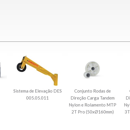
Sistema de Elevação DES
Conjunto Rodas de
005.05.011
Direção Carga Tandem
D
Nylon e Rolamento MTP
Ny
2T Pro (50xØ160mm)
3T