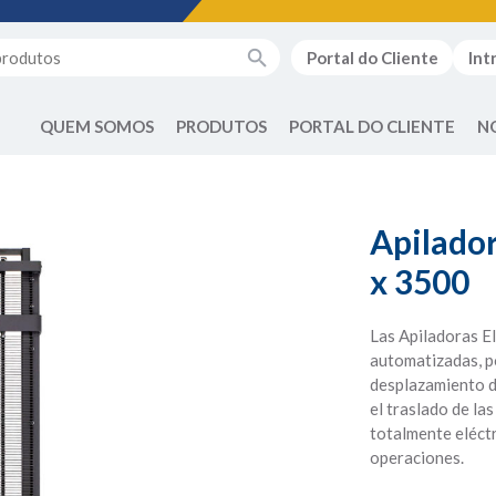
Portal do Cliente
Int
QUEM SOMOS
PRODUTOS
PORTAL DO CLIENTE
N
Apilador
x 3500
Las Apiladoras E
automatizadas, p
desplazamiento d
el traslado de la
totalmente eléctr
operaciones.