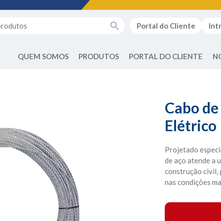
Portal do Cliente
Int
QUEM SOMOS
PRODUTOS
PORTAL DO CLIENTE
N
Cabo de
Elétrico
Projetado especi
de aço atende a u
construção civil,
nas condições ma