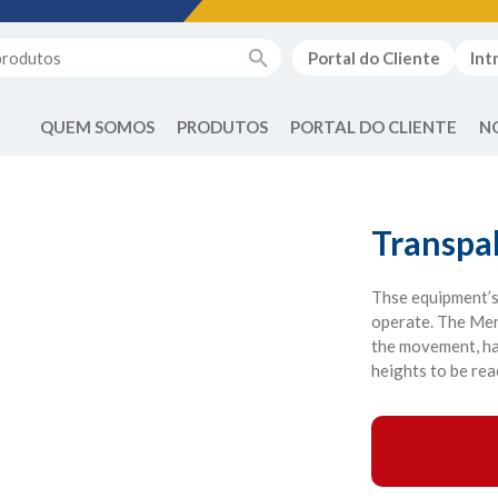
Portal do Cliente
Int
QUEM SOMOS
PRODUTOS
PORTAL DO CLIENTE
N
Transpa
Thse equipment’s 
operate. The Mene
the movement, hav
heights to be re