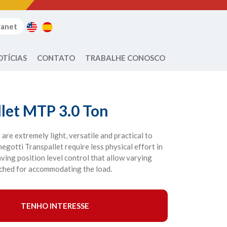
ranet
OTÍCIAS
CONTATO
TRABALHE CONOSCO
llet MTP 3.0 Ton
are extremely light, versatile and practical to
gotti Transpallet require less physical effort in
ing position level control that allow varying
ached for accommodating the load.
TENHO INTERESSE