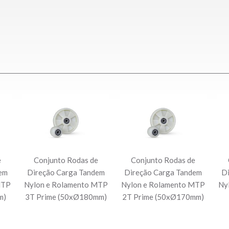
e
Conjunto Rodas de
Conjunto Rodas de
em
Direção Carga Tandem
Direção Carga Tandem
D
MTP
Nylon e Rolamento MTP
Nylon e Rolamento MTP
Ny
m)
3T Prime (50xØ180mm)
2T Prime (50xØ170mm)