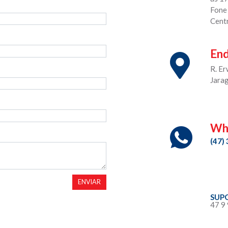
Fone
Cent
En
R. E
Jara
Wh
(47)
ENVIAR
SUP
47 9