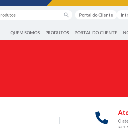
Portal do Cliente
Int
QUEM SOMOS
PRODUTOS
PORTAL DO CLIENTE
N
Ate
O at
às 1