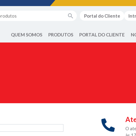
Portal do Cliente
Int
QUEM SOMOS
PRODUTOS
PORTAL DO CLIENTE
N
Ate
O at
às 1