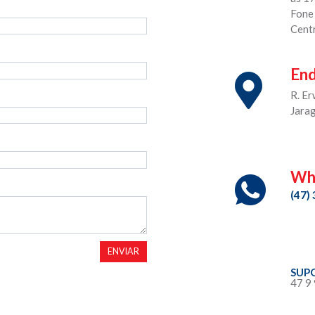
Fone
Cent
En
R. E
Jara
Wh
(47)
ENVIAR
SUP
47 9