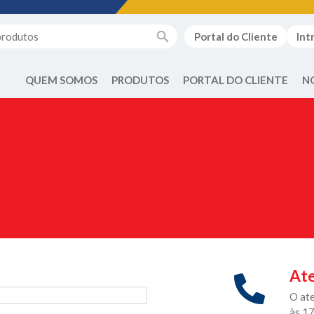
Portal do Cliente
Int
QUEM SOMOS
PRODUTOS
PORTAL DO CLIENTE
N
Ate
O at
às 1