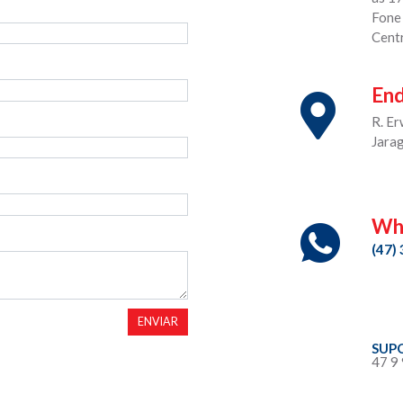
Fone
Cent
En
R. E
Jara
Wh
(47)
ENVIAR
SUP
47 9