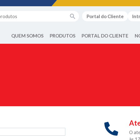
Portal do Cliente
Int
QUEM SOMOS
PRODUTOS
PORTAL DO CLIENTE
N
Ate
O at
às 1