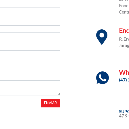
Fone
Cent
En
R. E
Jara
Wh
(47)
ENVIAR
SUP
47 9