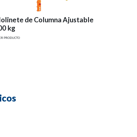
olinete de Columna Ajustable
Elleva 
00 kg
VER PRODUCTO
ER PRODUCTO
icos