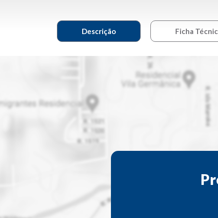
Descrição
Ficha Técni
Pr