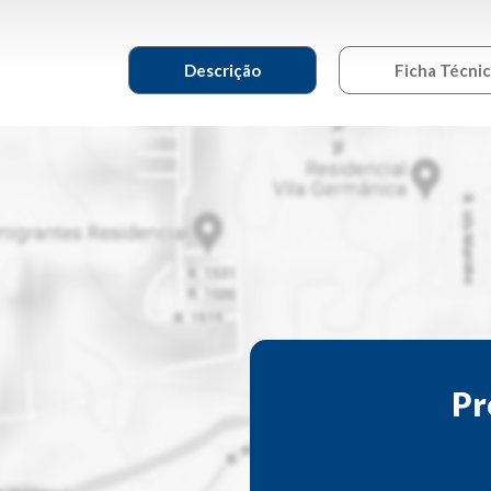
Descrição
Ficha Técni
Pr