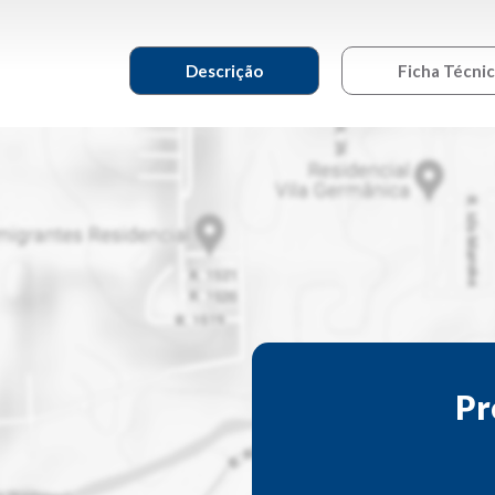
Descrição
Ficha Técni
Pr