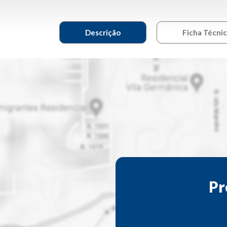
Descrição
Ficha Técni
Pr