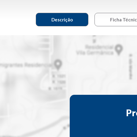
Descrição
Ficha Técni
Pr