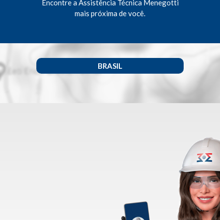
Encontre a Assistência Técnica Menegotti
mais próxima de você.
BRASIL