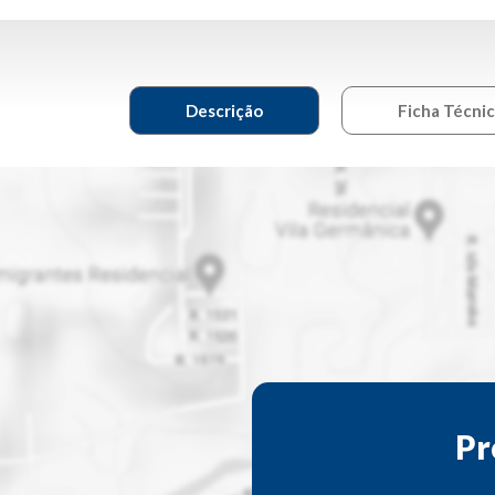
Descrição
Ficha Técni
Pr