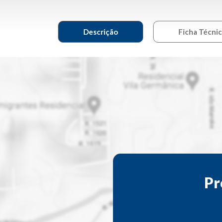
Descrição
Ficha Técni
Pr