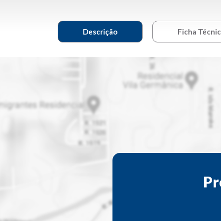
Descrição
Ficha Técni
Pr