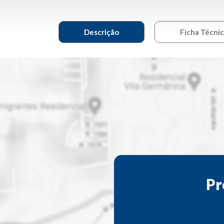
Descrição
Ficha Técni
Pr