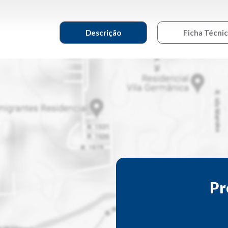
Descrição
Ficha Técni
Pr