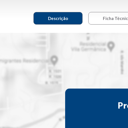
Descrição
Ficha Técni
Pr