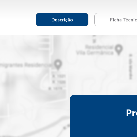
Descrição
Ficha Técni
Pr