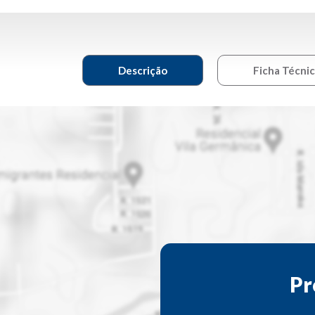
Descrição
Ficha Técni
Pr