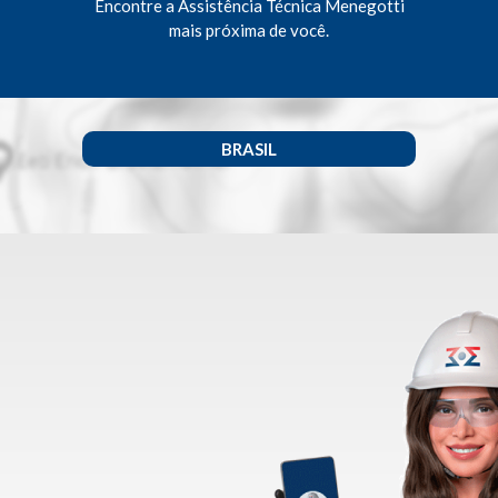
Encontre a Assistência Técnica Menegotti
mais próxima de você.
BRASIL