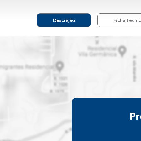
Descrição
Ficha Técni
Pr