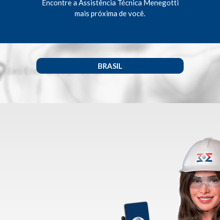
Encontre a Assistência Técnica Menegotti
mais próxima de você.
BRASIL