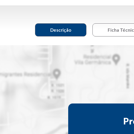
Descrição
Ficha Técni
Pr