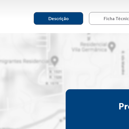
Descrição
Ficha Técni
Pr